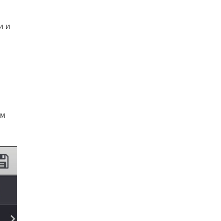
и и
им