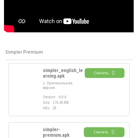
Simpler Premium
simpler_english_le
Скачать
arning.apk
1. Оригинальная
версия
Version:
6.0.4
Size:
170.36 MB
Hits:
28
simpler-
Скачать
premium.apk