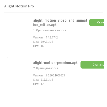
Alight Motion Pro
alight_motion_video_and_animat
Скача
ion_editor.apk
1. Оригинальная версия
Version:
4.4.8.7742
Size:
194.31 MB
Hits:
16
alight-motion-premium.apk
Скачать
2. Премиум-версия
Version:
5.0.200.1000653
Size:
117.11 MB
Hits:
12