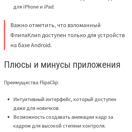
для iPhone и iPad.
Важно отметить, что взломанный
ФлипаКлип доступен только для устройств
на базе Android.
Плюсы и минусы приложения
Преимущества FlipaClip:
Интуитивный интерфейс, который доступен
даже для новичков.
Возможность создавать анимации кадр за
кадром для высокой степени контроля.