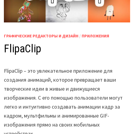
ГРАФИЧЕСКИЕ РЕДАКТОРЫ И ДИЗАЙН
/
ПРИЛОЖЕНИЯ
FlipaClip
FlipaClip – это увлекательное приложение для
создания анимаций, которое превращает ваши
творческие идеи в живые и движущиеся
изображения. С его помощью пользователи могут
легко и интуитивно создавать анимации кадр за
кадром, мультфильмы и анимированные GIF-
изображения прямо на своих мобильных
устройствах.