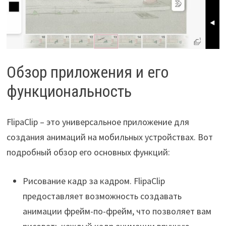
Обзор приложения и его
функциональность
FlipaClip – это универсальное приложение для
создания анимаций на мобильных устройствах. Вот
подробный обзор его основных функций:
Рисование кадр за кадром. FlipaClip
предоставляет возможность создавать
анимации фрейм-по-фрейм, что позволяет вам