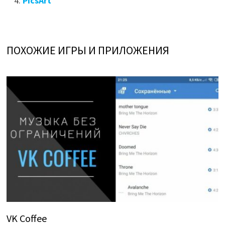
PicsArt
ПОХОЖИЕ ИГРЫ И ПРИЛОЖЕНИЯ
VK Coffee