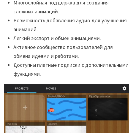
Многослойная поддержка для создания
сложных анимаций.
Возможность добавления аудио для улучшения
анимаций.
Легкий экспорт и обмен анимациями.
Активное сообщество пользователей для
обмена идеями и работами.
Доступны платные подписки с дополнительными
функциями.