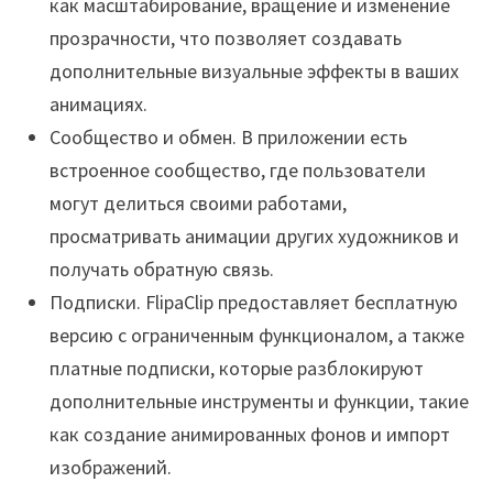
как масштабирование, вращение и изменение
прозрачности, что позволяет создавать
дополнительные визуальные эффекты в ваших
анимациях.
Сообщество и обмен. В приложении есть
встроенное сообщество, где пользователи
могут делиться своими работами,
просматривать анимации других художников и
получать обратную связь.
Подписки. FlipaClip предоставляет бесплатную
версию с ограниченным функционалом, а также
платные подписки, которые разблокируют
дополнительные инструменты и функции, такие
как создание анимированных фонов и импорт
изображений.