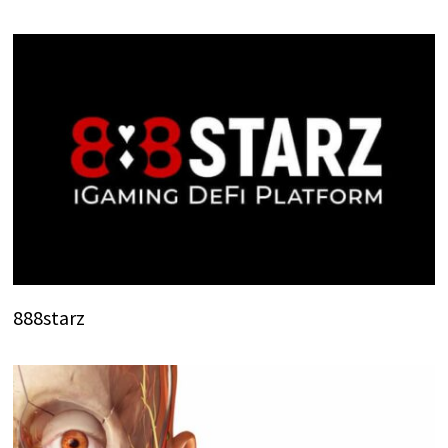
888starz