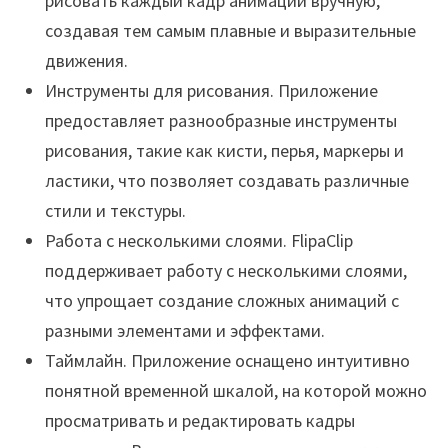
рисовать каждый кадр анимации вручную,
создавая тем самым плавные и выразительные
движения.
Инструменты для рисования. Приложение
предоставляет разнообразные инструменты
рисования, такие как кисти, перья, маркеры и
ластики, что позволяет создавать различные
стили и текстуры.
Работа с несколькими слоями. FlipaClip
поддерживает работу с несколькими слоями,
что упрощает создание сложных анимаций с
разными элементами и эффектами.
Таймлайн. Приложение оснащено интуитивно
понятной временной шкалой, на которой можно
просматривать и редактировать кадры