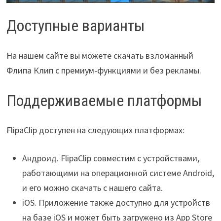
Доступные варианты
На нашем сайте вы можете скачать взломанный
Флипа Клип с премиум-функциями и без рекламы.
Поддерживаемые платформы
FlipaClip доступен на следующих платформах:
Андроид. FlipaClip совместим с устройствами,
работающими на операционной системе Android,
и его можно скачать с нашего сайта.
iOS. Приложение также доступно для устройств
на базе iOS и может быть загружено из App Store