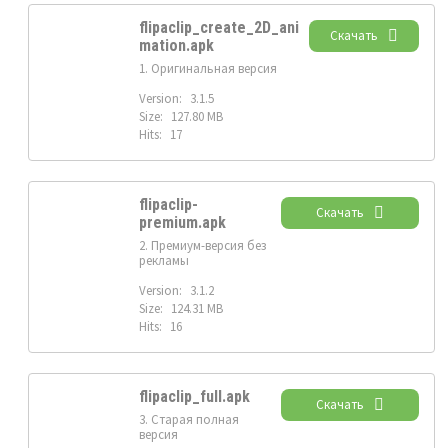
flipaclip_create_2D_ani
Скачать
mation.apk
1. Оригинальная версия
Version:
3.1.5
Size:
127.80 MB
Hits:
17
flipaclip-
Скачать
premium.apk
2. Премиум-версия без
рекламы
Version:
3.1.2
Size:
124.31 MB
Hits:
16
flipaclip_full.apk
Скачать
3. Старая полная
версия