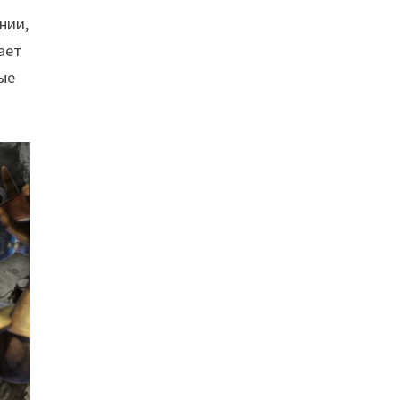
нии,
ает
ые