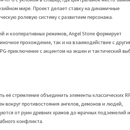
езийном мире. Проект делает ставку на динамичные
ческую ролевую систему с развитием персонажа.
й и кооперативных режимов, Angel Stone формирует
иночное прохождение, так и на взаимодействие с друг
RPG-приключение с акцентом на экшен и тактический вы
ить её стремление объединить элементы классических R
н вокруг противостояния ангелов, демонов и людей,
уются от руин древних храмов до мрачных подземелий 
абного конфликта.