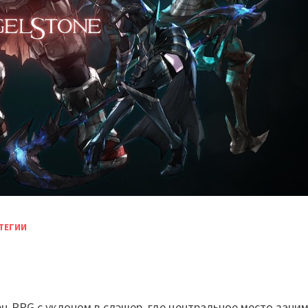
ТЕГИИ
ен-RPG с уклоном в слэшер, где центральное место зани