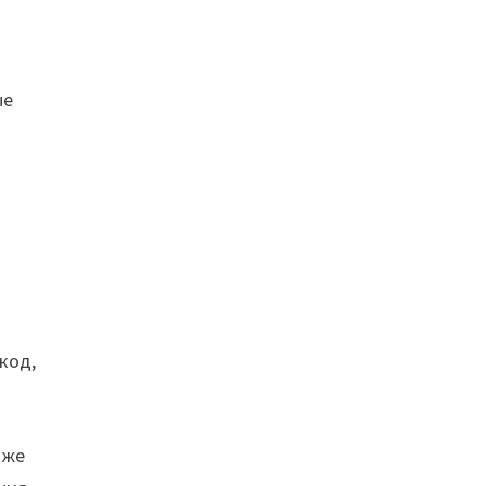
ые
код,
 же