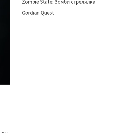
Zombie State: Зомби стрелялка
Gordian Quest
мает