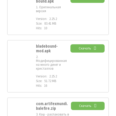
bound.apk
1. Оригинальная
версия
Version:
2.25.2
Size:
83.41 MB
Hits:
10
bladebound-
Скачать
mod.apk
2.
Модифицированная
на много денег и
кристаллов
Version:
2.25.2
Size:
51.72 MB
Hits:
16
com.artifexmundi.
Скачать
balefire.zip
3. Кэш - распаковать в