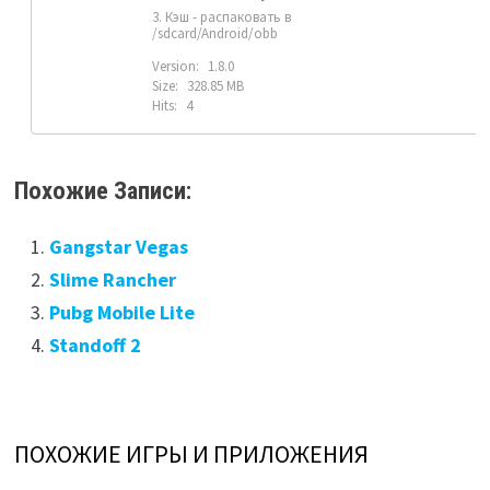
3. Кэш - распаковать в
/sdcard/Android/obb
Version:
1.8.0
Size:
328.85 MB
Hits:
4
Похожие Записи:
Gangstar Vegas
Slime Rancher
Pubg Mobile Lite
Standoff 2
ПОХОЖИЕ ИГРЫ И ПРИЛОЖЕНИЯ