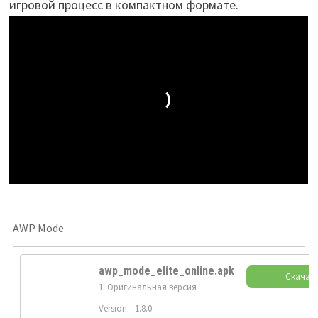
игровой процесс в компактном формате.
AWP Mode
awp_mode_elite_online.apk
Скачат
1. Оригинальная версия
Version:
1.8.0