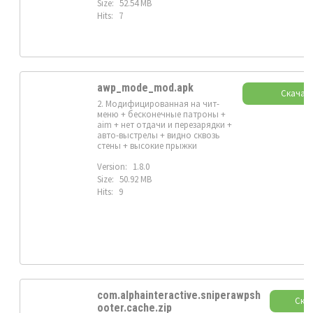
Size:
52.54 MB
Hits:
7
awp_mode_mod.apk
Скачат
2. Модифицированная на чит-
меню + бесконечные патроны +
aim + нет отдачи и перезарядки +
авто-выстрелы + видно сквозь
стены + высокие прыжки
Version:
1.8.0
Size:
50.92 MB
Hits:
9
com.alphainteractive.sniperawpsh
Ска
ooter.cache.zip