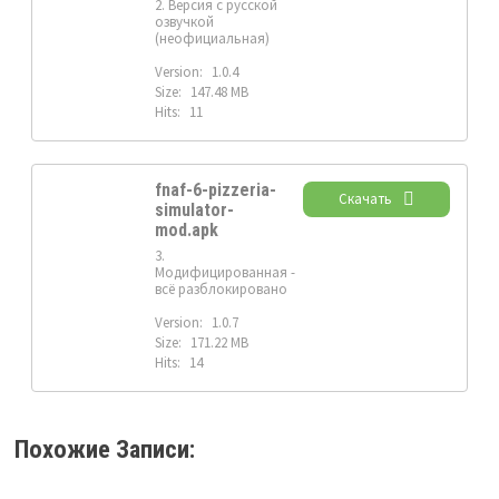
2. Версия с русской
озвучкой
(неофициальная)
Version:
1.0.4
Size:
147.48 MB
Hits:
11
fnaf-6-pizzeria-
Скачать
simulator-
mod.apk
3.
Модифицированная -
всё разблокировано
Version:
1.0.7
Size:
171.22 MB
Hits:
14
Похожие Записи: