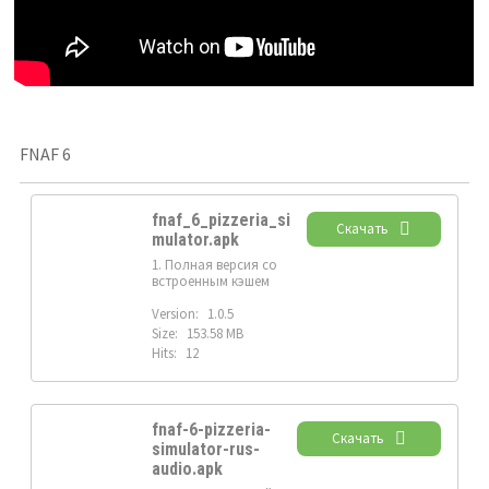
FNAF 6
fnaf_6_pizzeria_si
Скачать
mulator.apk
1. Полная версия со
встроенным кэшем
Version:
1.0.5
Size:
153.58 MB
Hits:
12
fnaf-6-pizzeria-
Скачать
simulator-rus-
audio.apk