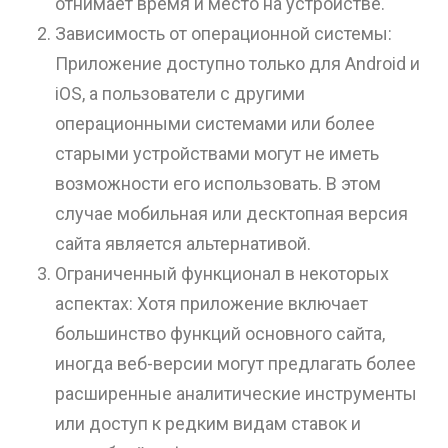
отнимает время и место на устройстве.
Зависимость от операционной системы:
Приложение доступно только для Android и
iOS, а пользователи с другими
операционными системами или более
старыми устройствами могут не иметь
возможности его использовать. В этом
случае мобильная или десктопная версия
сайта является альтернативой.
Ограниченный функционал в некоторых
аспектах: Хотя приложение включает
большинство функций основного сайта,
иногда веб-версии могут предлагать более
расширенные аналитические инструменты
или доступ к редким видам ставок и