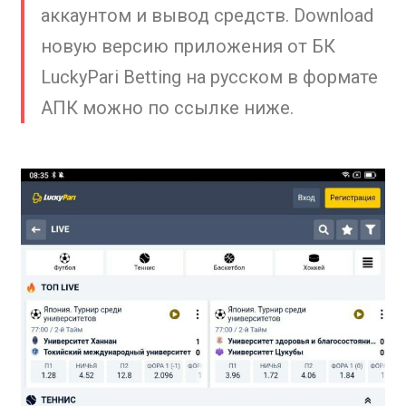
аккаунтом и вывод средств. Download
новую версию приложения от БК
LuckyPari Betting на русском в формате
АПК можно по ссылке ниже.