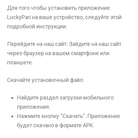
Для того чтобы установить приложение
LuckyPari на ваше устройство, следуйте этой
подробной инструкции:
Перейдите на наш сайт: Зайдите на наш сайт
через браузер на вашем смартфоне или
планшете.
Скачайте установочный файл:
Найдите раздел загрузки мобильного
приложения.
Нажмите кнопку “Скачать”. Приложение
будет скачано в формате APK.