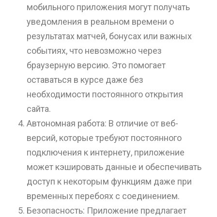
мобильного приложения могут получать
уведомления в реальном времени о
результатах матчей, бонусах или важных
событиях, что невозможно через
браузерную версию. Это помогает
оставаться в курсе даже без
необходимости постоянного открытия
сайта.
Автономная работа: В отличие от веб-
версий, которые требуют постоянного
подключения к интернету, приложение
может кэшировать данные и обеспечивать
доступ к некоторым функциям даже при
временных перебоях с соединением.
Безопасность: Приложение предлагает