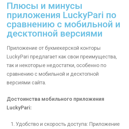
Плюсы и минусы
приложения LuckyPari по
сравнению с мобильной и
десктопной версиями
Приложение от букмекерской конторы
LuckyPari предлагает как свои преимущества,
так и некоторые недостатки, особенно по
сравнению с мобильной и десктопной
версиями сайта.
Достоинства мобильного приложения
LuckyPari:
Удобство и скорость доступа: Приложение