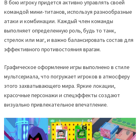
В бою игроку придется активно управлять своей
командой мини-титанов, используя разнообразные
атаки и комбинации. Каждый член команды
выполняет определенную роль, будь то танк,
стрелок или маг, и важно балансировать состав для
эффективного противостояния врагам.
Графическое оформление игры выполнено в стиле
мультсериала, что погружает игроков в атмосферу
этого захватывающего мира. Яркие локации,
красочные персонажи и спецэффекты создают
визуально привлекательное впечатление.