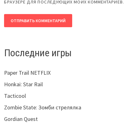
БРАУЗЕРЕ ДЛЯ ПОСЛЕДУЮЩИХ МОИХ КОММЕНТАРИЕВ.
Последние игры
Paper Trail NETFLIX
Honkai: Star Rail
Tacticool
Zombie State: Зомби стрелялка
Gordian Quest