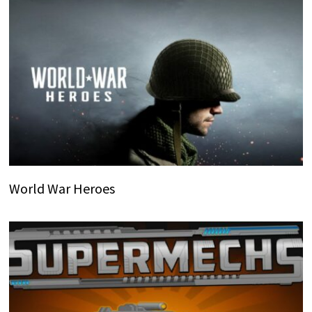
World War Heroes