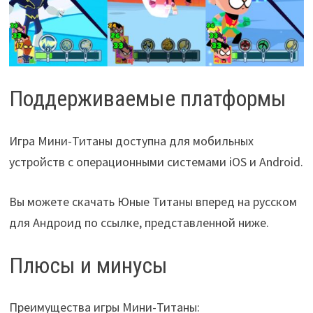
Поддерживаемые платформы
Игра Мини-Титаны доступна для мобильных
устройств с операционными системами iOS и Android.
Вы можете скачать Юные Титаны вперед на русском
для Андроид по ссылке, представленной ниже.
Плюсы и минусы
Преимущества игры Мини-Титаны: