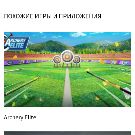
ПОХОЖИЕ ИГРЫ И ПРИЛОЖЕНИЯ
Archery Elite