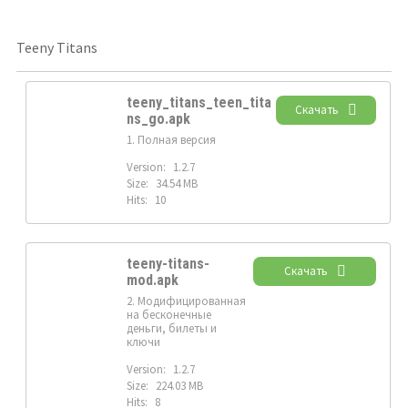
Teeny Titans
teeny_titans_teen_tita
Скачать
ns_go.apk
1. Полная версия
Version:
1.2.7
Size:
34.54 MB
Hits:
10
teeny-titans-
Скачать
mod.apk
2. Модифицированная
на бесконечные
деньги, билеты и
ключи
Version:
1.2.7
Size:
224.03 MB
Hits:
8