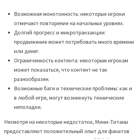
Возможная монотонность: некоторые игроки
отмечают повторение на начальных уровнях.
Долгий прогресс и микротранзакции:
продвижение может потребовать много времени
или денег.
Ограниченность контента: некоторым игрокам
может показаться, что контент не так
разнообразен.
Возможные баги и технические проблемы: как и
в любой игре, могут возникнуть технические
неполадки.
Несмотря на некоторые недостатки, Мини-Титаны
предоставляют положительный опыт для фанатов