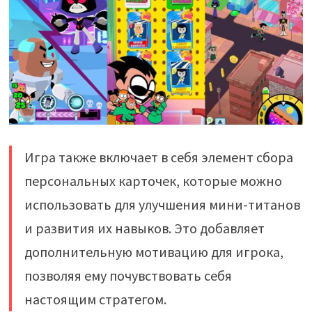
Игра также включает в себя элемент сбора
персональных карточек, которые можно
использовать для улучшения мини-титанов
и развития их навыков. Это добавляет
дополнительную мотивацию для игрока,
позволяя ему почувствовать себя
настоящим стратегом.