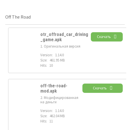
Off The Road
otr_offroad_car_driving
Скачать
_game.apk
1. Оригинальная версия
Version:
1.14.0
Size:
461.95 MB
Hits:
10
off-the-road-
Скачать
mod.apk
2. Модифицированная
на деньги
Version:
1.14.0
Size:
462.04 MB
Hits:
11