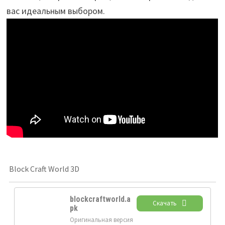
вас идеальным выбором.
Block Craft World 3D
blockcraftworld.a
Скачать
pk
Оригинальная версия