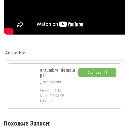
Antumbra
antumbra_demo.a
Скачать
pk
Демо-версия
Version:
0.3.1
Size:
218.03 MB
Hits:
11
Похожие Записи: