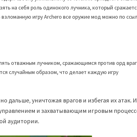
зять на себя роль одинокого лучника, который сражаетс
ь взломанную игру Archero все оружие мод можно по ссы
авлять отважным лучником, сражающимся против орд враг
тся случайным образом, что делает каждую игру
о дальше, уничтожая врагов и избегая их атак. 
 управлением и захватывающим игровым процесс
ой аудитории.