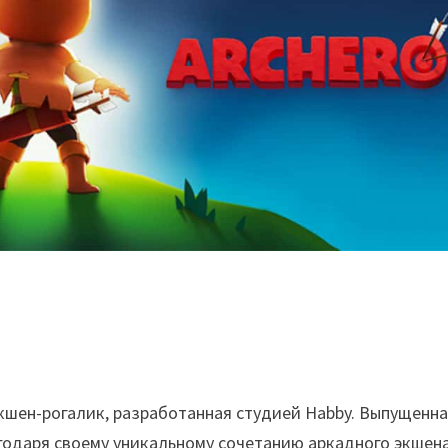
экшен-рогалик, разработанная студией Habby. Выпущенна
агодаря своему уникальному сочетанию аркадного экшен