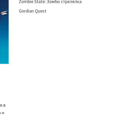
Zombie State: Зомби стрелялка
Gordian Quest
я в
а и