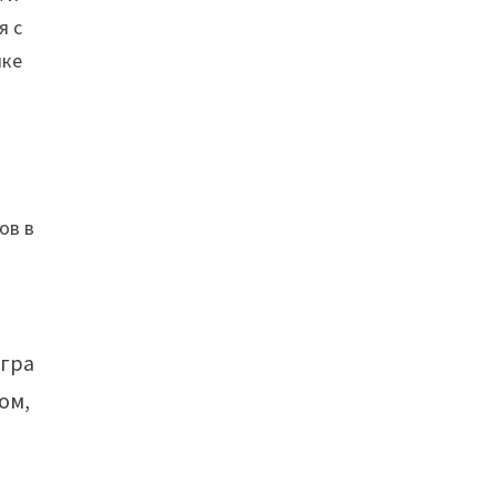
я с
лке
ов в
Игра
ом,