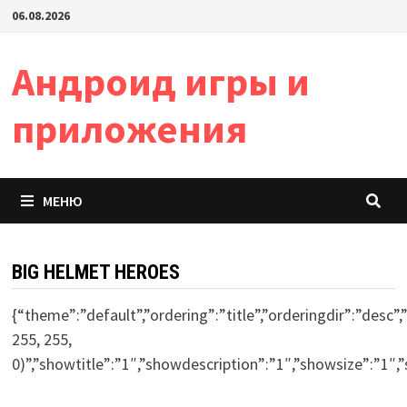
Перейти
06.08.2026
к
содержимому
Андроид игры и
приложения
МЕНЮ
BIG HELMET HEROES
{“theme”:”default”,”ordering”:”title”,”orderingdir”:”des
255, 255,
0)”,”showtitle”:”1″,”showdescription”:”1″,”showsize”:”1