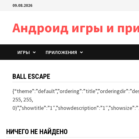
Перейти
09.08.2026
к
содержимому
Андроид игры и пр
ИГРЫ
ПРИЛОЖЕНИЯ
BALL ESCAPE
{“theme”:”default”,”ordering”:”title”,”orderingdir”:”
255, 255,
0)”,”showtitle”:”1″,”showdescription”:”1″,”showsize”
НИЧЕГО НЕ НАЙДЕНО