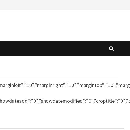
-1″,”marginleft”:”10″,”marginright”:”10″,”margintop”:”10″,
”showdateadd”:”0″,”showdatemodified”:”0″,”croptitle”:”0″,