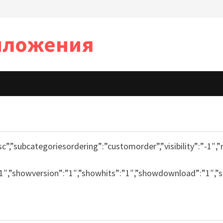
иложения
desc”,”subcategoriesordering”:”customorder”,”visibility”:”
:”1″,”showversion”:”1″,”showhits”:”1″,”showdownload”:”1″,